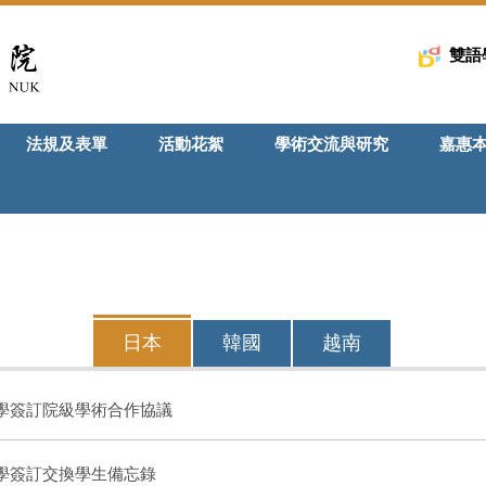
雙語
法規及表單
活動花絮
學術交流與研究
嘉惠
日本
韓國
越南
學簽訂院級學術合作協議
學簽訂交換學生備忘錄