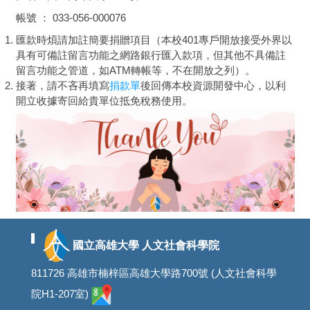
帳號 ： 033-056-000076
匯款時煩請加註簡要捐贈項目（本校401專戶開放接受外界以
具有可備註留言功能之網路銀行匯入款項，但其他不具備註
留言功能之管道，如ATM轉帳等，不在開放之列）。
接著，請不吝再填寫
捐款單
後回傳本校資源開發中心，以利
開立收據寄回給貴單位抵免稅務使用。
國立高雄大學 人文社會科學院
811726 高雄市楠梓區高雄大學路700號 (人文社會科學
院H1-207室)